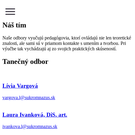
Menu
Náš tím
Naše odbory vyučujú pedagógovia, ktorí ovládajú nie len teoretické
znalosti, ale sami sú v priamom kontakte s umením a tvorbou. Pri
výučbe tak vychádzajú aj zo svojich praktických skúseností.
Tanečný odbor
Lívia Vargová
vargova.l@sukromnazus.sk
Laura Ivanková, DiS. art.
ivankova.l@sukromnazus.sk