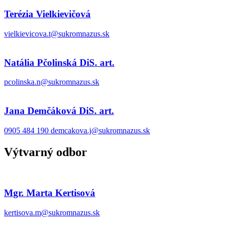
Terézia Vielkievičová
vielkievicova.t@sukromnazus.sk
Natália Pčolinská DiS. art.
pcolinska.n@sukromnazus.sk
Jana Demčáková DiS. art.
0905 484 190
demcakova.j@sukromnazus.sk
Výtvarný odbor
Mgr. Marta Kertisová
kertisova.m@sukromnazus.sk